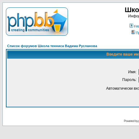
Шко
Инфор
FA
П
Список форумов Школа тенниса Вадима Русланова
Введите ваше имя
Имя:
Пароль:
Автоматически вх
Powered by