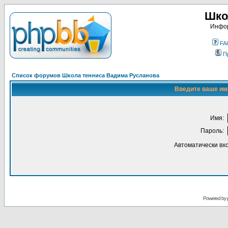
Шко
Инфор
FA
П
Список форумов Школа тенниса Вадима Русланова
Введите ваше имя
Имя:
Пароль:
Автоматически вх
Powered by