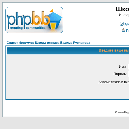
Шко
Инфор
FA
П
Список форумов Школа тенниса Вадима Русланова
Введите ваше имя
Имя:
Пароль:
Автоматически вх
Powered by