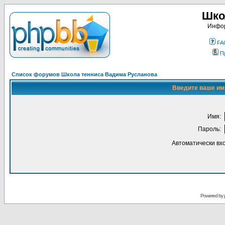
Шко
Инфор
FA
П
Список форумов Школа тенниса Вадима Русланова
Введите ваше имя
Имя:
Пароль:
Автоматически вх
Powered by