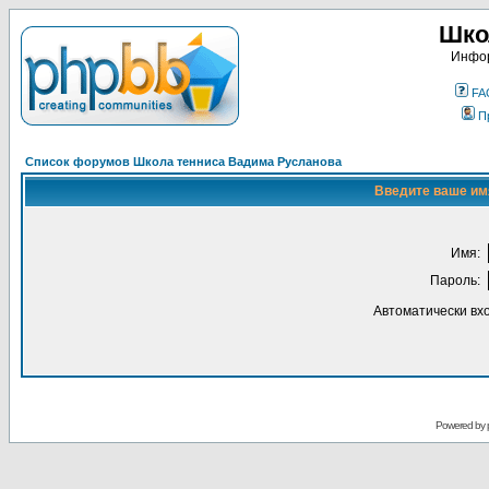
Шко
Инфор
FA
П
Список форумов Школа тенниса Вадима Русланова
Введите ваше имя
Имя:
Пароль:
Автоматически вх
Powered by