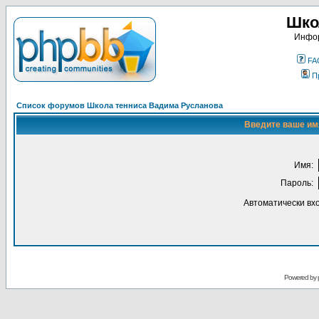
Шко
Инфор
FA
П
Список форумов Школа тенниса Вадима Русланова
Введите ваше имя
Имя:
Пароль:
Автоматически вх
Powered by