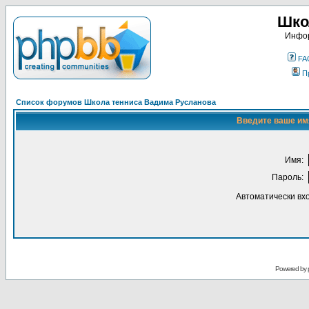
Шко
Инфор
FA
П
Список форумов Школа тенниса Вадима Русланова
Введите ваше имя
Имя:
Пароль:
Автоматически вх
Powered by