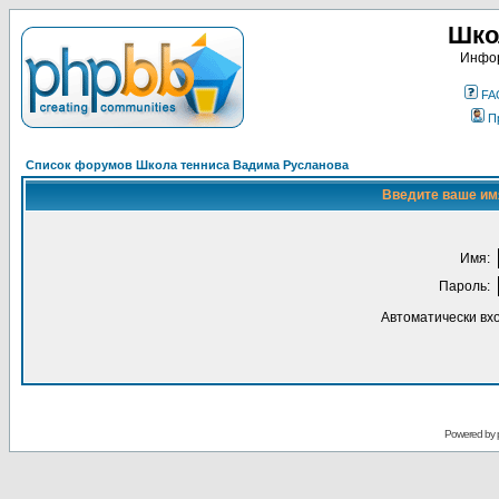
Шко
Инфор
FA
П
Список форумов Школа тенниса Вадима Русланова
Введите ваше имя
Имя:
Пароль:
Автоматически вх
Powered by