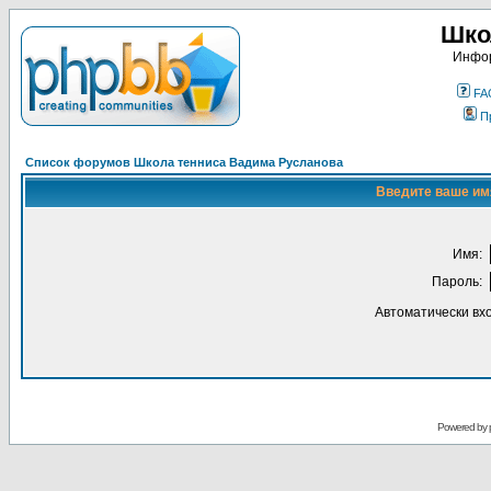
Шко
Инфор
FA
П
Список форумов Школа тенниса Вадима Русланова
Введите ваше имя
Имя:
Пароль:
Автоматически вх
Powered by