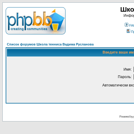
Шко
Инфор
FA
П
Список форумов Школа тенниса Вадима Русланова
Введите ваше имя
Имя:
Пароль:
Автоматически вх
Powered by