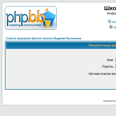
Шко
Инфор
FA
П
Список форумов Школа тенниса Вадима Русланова
Введите ваше имя
Имя:
Пароль:
Автоматически вх
Powered by