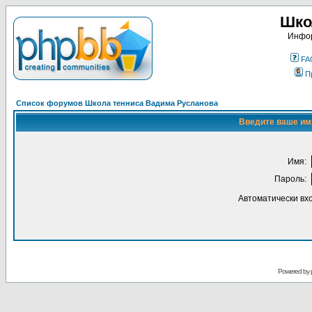
Шко
Инфор
FA
П
Список форумов Школа тенниса Вадима Русланова
Введите ваше имя
Имя:
Пароль:
Автоматически вх
Powered by