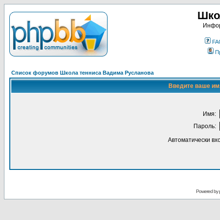
Шко
Инфор
FA
П
Список форумов Школа тенниса Вадима Русланова
Введите ваше имя
Имя:
Пароль:
Автоматически вх
Powered by