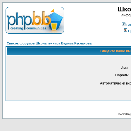
Шко
Инфор
FA
П
Список форумов Школа тенниса Вадима Русланова
Введите ваше имя
Имя:
Пароль:
Автоматически вх
Powered by