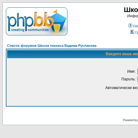
Шко
Инфор
FA
П
Список форумов Школа тенниса Вадима Русланова
Введите ваше имя
Имя:
Пароль:
Автоматически вх
Powered by