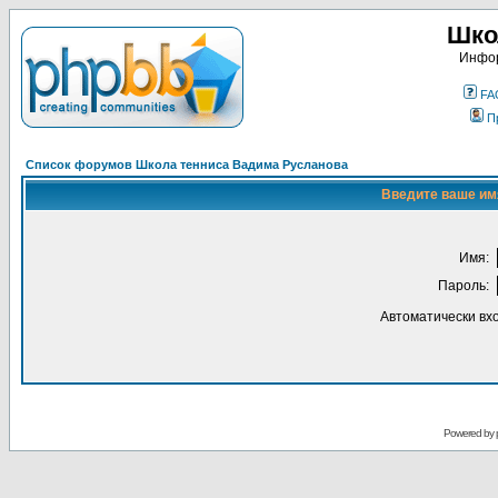
Шко
Инфор
FA
П
Список форумов Школа тенниса Вадима Русланова
Введите ваше имя
Имя:
Пароль:
Автоматически вх
Powered by