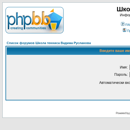
Шко
Инфор
FA
П
Список форумов Школа тенниса Вадима Русланова
Введите ваше имя
Имя:
Пароль:
Автоматически вх
Powered by