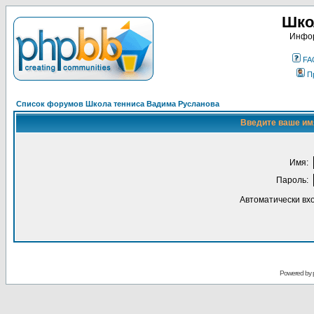
Шко
Инфор
FA
П
Список форумов Школа тенниса Вадима Русланова
Введите ваше имя
Имя:
Пароль:
Автоматически вх
Powered by