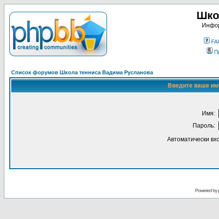
Шко
Инфор
FA
П
Список форумов Школа тенниса Вадима Русланова
Введите ваше имя
Имя:
Пароль:
Автоматически вх
Powered by