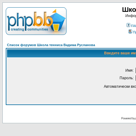
Шко
Инфор
FA
П
Список форумов Школа тенниса Вадима Русланова
Введите ваше имя
Имя:
Пароль:
Автоматически вх
Powered by