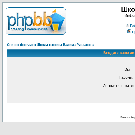
Шко
Инфор
FA
П
Список форумов Школа тенниса Вадима Русланова
Введите ваше имя
Имя:
Пароль:
Автоматически вх
Powered by